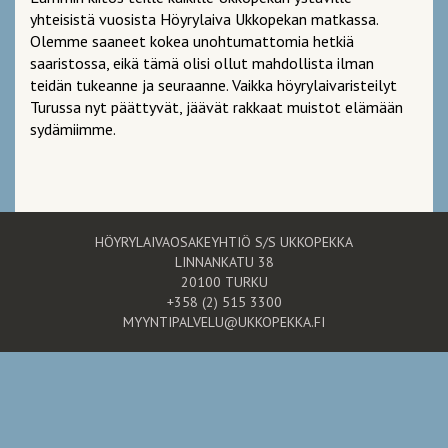
yhteisistä vuosista Höyrylaiva Ukkopekan matkassa.
Olemme saaneet kokea unohtumattomia hetkiä
saaristossa, eikä tämä olisi ollut mahdollista ilman
teidän tukeanne ja seuraanne. Vaikka höyrylaivaristeilyt
Turussa nyt päättyvät, jäävät rakkaat muistot elämään
sydämiimme.
HÖYRYLAIVAOSAKEYHTIÖ S/S UKKOPEKKA
LINNANKATU 38
20100 TURKU
+358 (2) 515 3300
MYYNTIPALVELU@UKKOPEKKA.FI