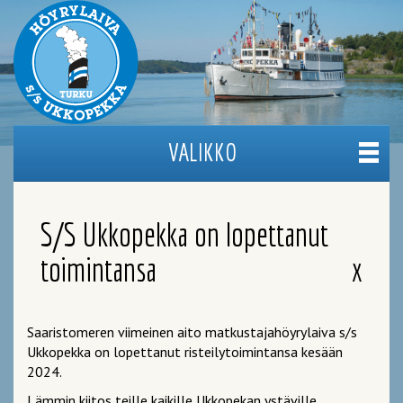
VALIKKO
Toggl
navig
S/S Ukkopekka on lopettanut
toimintansa
x
Saaristomeren viimeinen aito matkustajahöyrylaiva s/s
Ukkopekka on lopettanut risteilytoimintansa kesään
2024.
Lämmin kiitos teille kaikille Ukkopekan ystäville